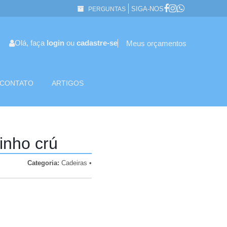
SIGA-NOS
PERGUNTAS
Olá, faça
login
ou
cadastre-se
Meus orçamentos
CONTATO
ARTIGOS
inho crú
Categoria:
Cadeiras •