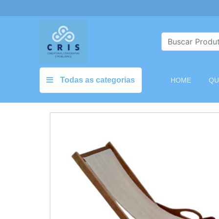
Todas as categorias
(CURREN
HOME
QU