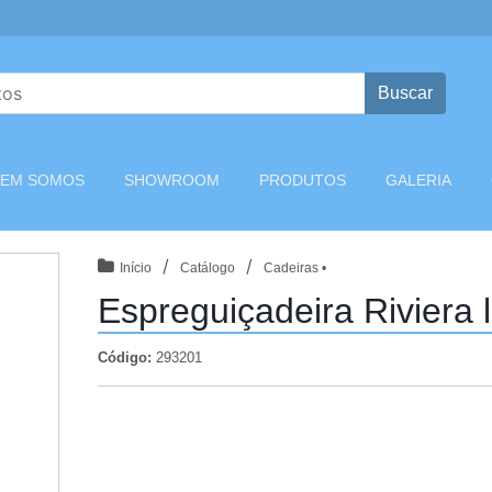
Buscar
T)
EM SOMOS
SHOWROOM
PRODUTOS
GALERIA
/
/
Início
Catálogo
Cadeiras •
Espreguiçadeira Riviera l
Código:
293201